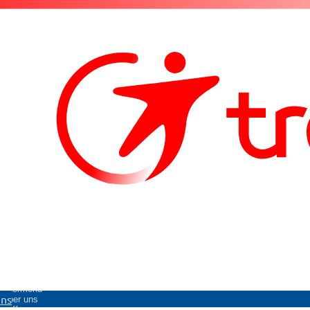
Untermenü
uns
Über uns
öffnen