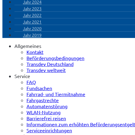
Jahr 2024
Jahr 2023
Jahr 2022
Jahr 2021
Jahr 2020
Jahr 2019
Allgemeines
Kontakt
Beförderungsbedingungen
Transdev Deutschland
Transdev weltweit
Service
FAQ
Fundsachen
Fahrrad- und Tiermitnahme
Fahrgastrechte
Automatenstörung
WLAN-Nutzung
Barrierefrei reisen
Informationen zum erhöhten Beförderungsentgel
Serviceeinrichtungen