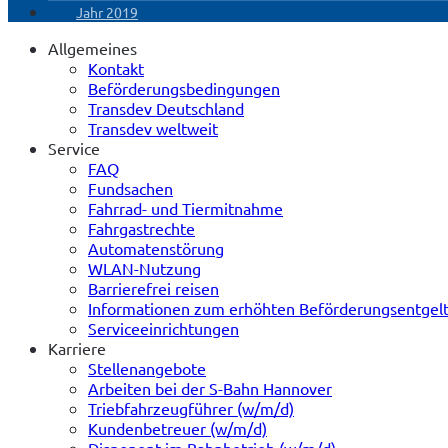
Jahr 2019
Allgemeines
Kontakt
Beförderungsbedingungen
Transdev Deutschland
Transdev weltweit
Service
FAQ
Fundsachen
Fahrrad- und Tiermitnahme
Fahrgastrechte
Automatenstörung
WLAN-Nutzung
Barrierefrei reisen
Informationen zum erhöhten Beförderungsentgel
Serviceeinrichtungen
Karriere
Stellenangebote
Arbeiten bei der S-Bahn Hannover
Triebfahrzeugführer (w/m/d)
Kundenbetreuer (w/m/d)
Disponent im Bahnbetrieb (w/m/d)