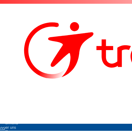
Untermenü
uns
Über uns
öffnen