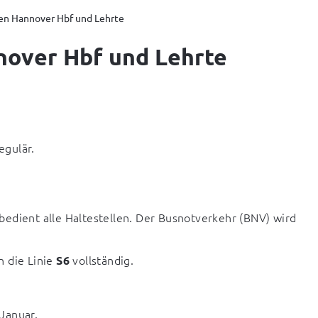
chen Hannover Hbf und Lehrte
nnover Hbf und Lehrte
egulär.
edient alle Haltestellen. Der Busnotverkehr (BNV) wird 
 die Linie 
 vollständig.
S6
 Januar.