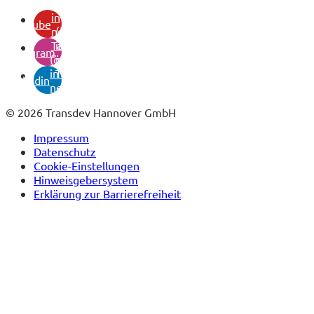
(öffnet
in
youtube
neuem
(öffnet
Tab)
in
instagram
(öffnet
neuem
in
Tab)
linkedin
neuem
Tab)
© 2026 Transdev Hannover GmbH
Impressum
Datenschutz
Cookie-Einstellungen
Hinweisgebersystem
Erklärung zur Barrierefreiheit