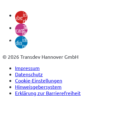
(öffnet
in
youtube
neuem
(öffnet
Tab)
in
instagram
(öffnet
neuem
in
Tab)
linkedin
neuem
Tab)
© 2026 Transdev Hannover GmbH
Impressum
Datenschutz
Cookie-Einstellungen
Hinweisgebersystem
Erklärung zur Barrierefreiheit