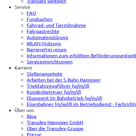
Transdev weltweit
Service
FAQ
Fundsachen
Fahrrad- und Tiermitnahme
Fahrgastrechte
Automatenstörung
WLAN-Nutzung
Barrierefrei reisen
Informationen zum erhöhten Beförderungsentgel
Serviceeinrichtungen
Karriere
Stellenangebote
Arbeiten bei der S-Bahn Hannover
Triebfahrzeugführer (w/m/d)
Kundenbetreuer (w/m/d)
Disponent im Bahnbetrieb (w/m/d)
Eisenbahner (m/w/d) im Betriebsdienst - Fachrich
Über uns
Blog
Transdev Hannover GmbH
Über die Transdev-Gruppe
Presse