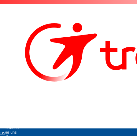
Untermenü
uns
Über uns
öffnen