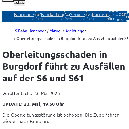
öffnen
Untermenü
Untermenü
Untermenü
Untermenü
Unte
Über
Fahrpläne
Fahrkarten
Service
Karriere
Fahrpläne
Fahrkarten
Service
Karriere
Über
uns
öffnen
öffnen
öffnen
öffnen
öff
S-Bahn Hannover
Aktuelle Meldungen
Oberleitungsschaden in Burgdorf führt zu Ausfällen auf der S
Oberleitungsschaden in
Burgdorf führt zu Ausfällen
auf der S6 und S61
Veröffentlicht: 23. Mai 2026
UPDATE: 23. Mai, 19.50 Uhr
Die Oberleitungsstörung ist behoben. Die Züge fahren 
wieder nach Fahrplan.