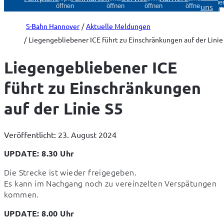
Über
uns
öffnen
öffnen
öffnen
öffnen
öff
S-Bahn Hannover
Aktuelle Meldungen
Liegengebliebener ICE führt zu Einschränkungen auf der Linie
Liegengebliebener ICE
führt zu Einschränkungen
auf der Linie S5
Veröffentlicht: 23. August 2024
UPDATE: 8.30 Uhr
Die Strecke ist wieder freigegeben.

Es kann im Nachgang noch zu vereinzelten Verspätungen 
kommen.
UPDATE: 8.00 Uhr