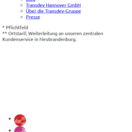
Transdev Hannover GmbH
Über die Transdev-Gruppe
Presse
* Pflichtfeld
** Ortstarif, Weiterleitung an unseren zentralen 
Kundenservice in Neubrandenburg.
(öffnet
in
youtube
neuem
(öffnet
Tab)
in
instagram