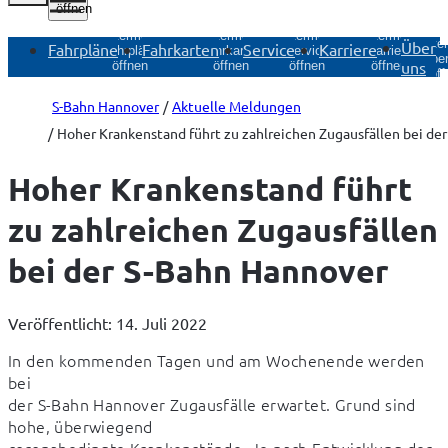
öffnen
Untermenü
Untermenü
Untermenü
Untermenü
Unte
Über
Fahrpläne
Fahrkarten
Service
Karriere
Fahrpläne
Fahrkarten
Service
Karriere
Über
uns
öffnen
öffnen
öffnen
öffnen
öff
S-Bahn Hannover
Aktuelle Meldungen
Hoher Krankenstand führt zu zahlreichen Zugausfällen bei de
Hoher Krankenstand führt
zu zahlreichen Zugausfällen
bei der S-Bahn Hannover
Veröffentlicht: 14. Juli 2022
In den kommenden Tagen und am Wochenende werden 
bei

der S-Bahn Hannover Zugausfälle erwartet. Grund sind 
hohe, überwiegend
