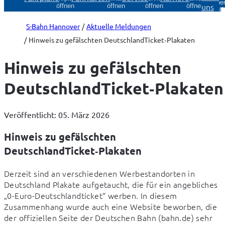
Über
uns
öffnen
öffnen
öffnen
öffnen
öff
S-Bahn Hannover
Aktuelle Meldungen
Hinweis zu gefälschten DeutschlandTicket‑Plakaten
Hinweis zu gefälschten
DeutschlandTicket‑Plakaten
Veröffentlicht: 05. März 2026
Hinweis zu gefälschten
DeutschlandTicket‑Plakaten
Derzeit sind an verschiedenen Werbestandorten in 
Deutschland Plakate aufgetaucht, die für ein angebliches 
„0-Euro-Deutschlandticket“ werben. In diesem 
Zusammenhang wurde auch eine Website beworben, die 
der offiziellen Seite der Deutschen Bahn (bahn.de) sehr 