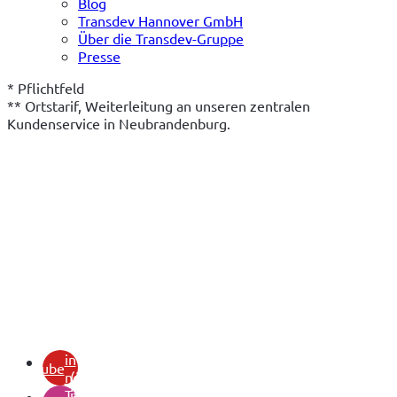
Blog
Transdev Hannover GmbH
Über die Transdev-Gruppe
Presse
* Pflichtfeld
** Ortstarif, Weiterleitung an unseren zentralen 
Kundenservice in Neubrandenburg.
(öffnet
in
youtube
neuem
(öffnet
Tab)
in