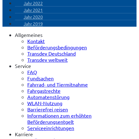
Jahr 2022
Jahr 2021
Jahr 2020
Jahr 2019
Allgemeines
Kontakt
Beförderungsbedingungen
Transdev Deutschland
Transdev weltweit
Service
FAQ
Fundsachen
Fahrrad- und Tiermitnahme
Fahrgastrechte
Automatenstörung
WLAN-Nutzung
Barrierefrei reisen
Informationen zum erhöhten
Beförderungsentgelt
Serviceeinrichtungen
Karriere