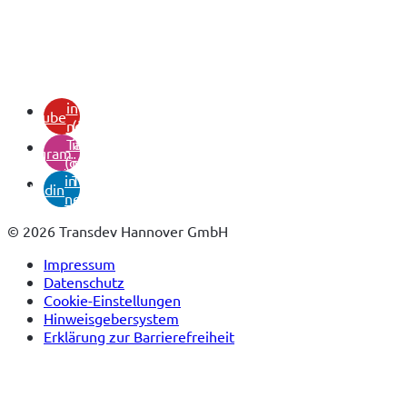
(öffnet
in
youtube
neuem
(öffnet
Tab)
in
instagram
(öffnet
neuem
in
Tab)
linkedin
neuem
Tab)
© 2026 Transdev Hannover GmbH
Impressum
Datenschutz
Cookie-Einstellungen
Hinweisgebersystem
Erklärung zur Barrierefreiheit