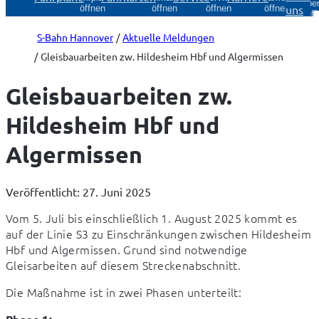
Über
uns
öffnen
öffnen
öffnen
öffnen
öff
S-Bahn Hannover
Aktuelle Meldungen
Gleisbauarbeiten zw. Hildesheim Hbf und Algermissen
Gleisbauarbeiten zw.
Hildesheim Hbf und
Algermissen
Veröffentlicht: 27. Juni 2025
Vom 5. Juli bis einschließlich 1. August 2025 kommt es 
auf der Linie S3 zu Einschränkungen zwischen Hildesheim 
Hbf und Algermissen. Grund sind notwendige 
Gleisarbeiten auf diesem Streckenabschnitt.
Die Maßnahme ist in zwei Phasen unterteilt: