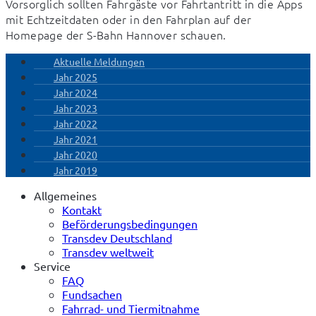
Vorsorglich sollten Fahrgäste vor Fahrtantritt in die Apps 
mit Echtzeitdaten oder in den Fahrplan auf der 
Homepage der S-Bahn Hannover schauen.
Aktuelle Meldungen
Jahr 2025
Jahr 2024
Jahr 2023
Jahr 2022
Jahr 2021
Jahr 2020
Jahr 2019
Allgemeines
Kontakt
Beförderungsbedingungen
Transdev Deutschland
Transdev weltweit
Service
FAQ
Fundsachen
Fahrrad- und Tiermitnahme