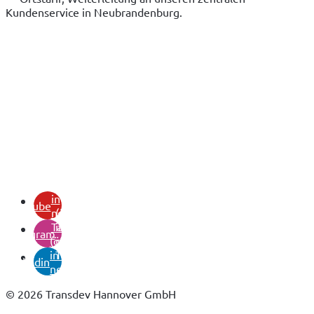
Kundenservice in Neubrandenburg.
(öffnet
in
youtube
neuem
(öffnet
Tab)
in
instagram
(öffnet
neuem
in
Tab)
linkedin
neuem
Tab)
© 2026 Transdev Hannover GmbH