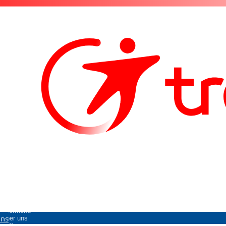
Untermenü
uns
Über uns
öffnen