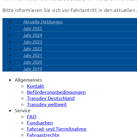
Bitte informieren Sie sich vor Fahrtantritt in den aktuell
Aktuelle Meldungen
Jahr 2025
Jahr 2024
Jahr 2023
Jahr 2022
Jahr 2021
Jahr 2020
Jahr 2019
Allgemeines
Kontakt
Beförderungsbedingungen
Transdev Deutschland
Transdev weltweit
Service
FAQ
Fundsachen
Fahrrad- und Tiermitnahme
Fahrgastrechte