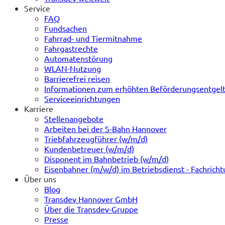
Service
FAQ
Fundsachen
Fahrrad- und Tiermitnahme
Fahrgastrechte
Automatenstörung
WLAN-Nutzung
Barrierefrei reisen
Informationen zum erhöhten Beförderungsentgel
Serviceeinrichtungen
Karriere
Stellenangebote
Arbeiten bei der S-Bahn Hannover
Triebfahrzeugführer (w/m/d)
Kundenbetreuer (w/m/d)
Disponent im Bahnbetrieb (w/m/d)
Eisenbahner (m/w/d) im Betriebsdienst - Fachrich
Über uns
Blog
Transdev Hannover GmbH
Über die Transdev-Gruppe
Presse