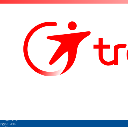
Untermenü
uns
Über uns
öffnen