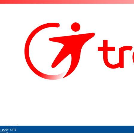
Untermenü
uns
Über uns
öffnen