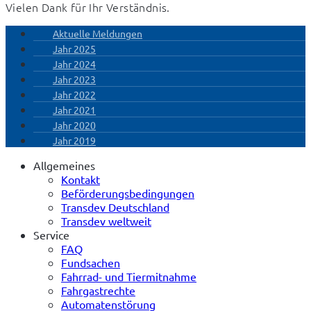
Vielen Dank für Ihr Verständnis.
Aktuelle Meldungen
Jahr 2025
Jahr 2024
Jahr 2023
Jahr 2022
Jahr 2021
Jahr 2020
Jahr 2019
Allgemeines
Kontakt
Beförderungsbedingungen
Transdev Deutschland
Transdev weltweit
Service
FAQ
Fundsachen
Fahrrad- und Tiermitnahme
Fahrgastrechte
Automatenstörung