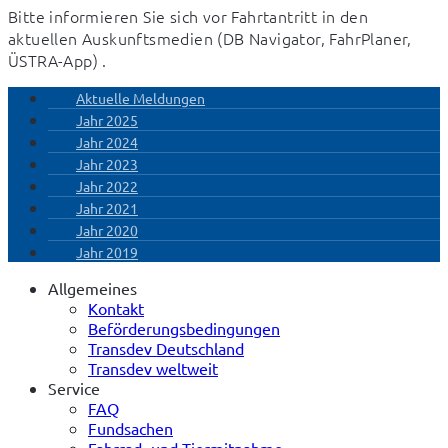
Bitte informieren Sie sich vor Fahrtantritt in den 
aktuellen Auskunftsmedien (DB Navigator, FahrPlaner, 
ÜSTRA-App) .
Aktuelle Meldungen
Jahr 2025
Jahr 2024
Jahr 2023
Jahr 2022
Jahr 2021
Jahr 2020
Jahr 2019
Allgemeines
Kontakt
Beförderungsbedingungen
Transdev Deutschland
Transdev weltweit
Service
FAQ
Fundsachen