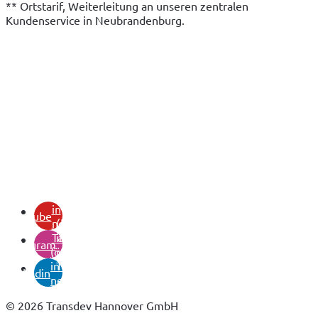
** Ortstarif, Weiterleitung an unseren zentralen 
Kundenservice in Neubrandenburg.
(öffnet
in
youtube
neuem
(öffnet
Tab)
in
instagram
(öffnet
neuem
in
Tab)
linkedin
neuem
Tab)
© 2026 Transdev Hannover GmbH