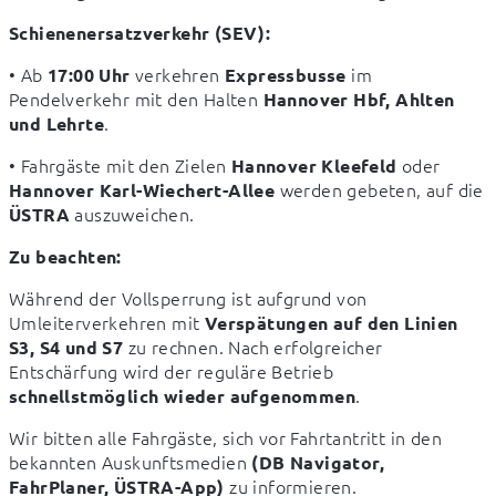
Schienenersatzverkehr (SEV):
• Ab 
 verkehren 
 im 
17:00 Uhr
Expressbusse
Pendelverkehr mit den Halten 
Hannover Hbf, Ahlten 
.
und Lehrte
• Fahrgäste mit den Zielen 
 oder 
Hannover Kleefeld
 werden gebeten, auf die 
Hannover Karl-Wiechert-Allee
 auszuweichen.
ÜSTRA
Zu beachten:
Während der Vollsperrung ist aufgrund von 
Umleiterverkehren mit 
Verspätungen auf den Linien 
 zu rechnen. Nach erfolgreicher 
S3, S4 und S7
Entschärfung wird der reguläre Betrieb 
.
schnellstmöglich wieder aufgenommen
Wir bitten alle Fahrgäste, sich vor Fahrtantritt in den 
bekannten Auskunftsmedien 
(DB Navigator, 
 zu informieren.
FahrPlaner, ÜSTRA-App)