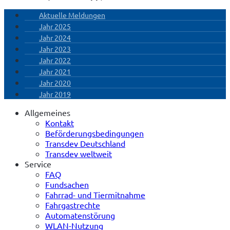
Aktuelle Meldungen
Jahr 2025
Jahr 2024
Jahr 2023
Jahr 2022
Jahr 2021
Jahr 2020
Jahr 2019
Allgemeines
Kontakt
Beförderungsbedingungen
Transdev Deutschland
Transdev weltweit
Service
FAQ
Fundsachen
Fahrrad- und Tiermitnahme
Fahrgastrechte
Automatenstörung
WLAN-Nutzung