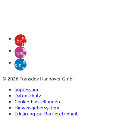
(öffnet
in
youtube
neuem
(öffnet
Tab)
in
instagram
(öffnet
neuem
in
Tab)
linkedin
neuem
Tab)
© 2026 Transdev Hannover GmbH
Impressum
Datenschutz
Cookie-Einstellungen
Hinweisgebersystem
Erklärung zur Barrierefreiheit