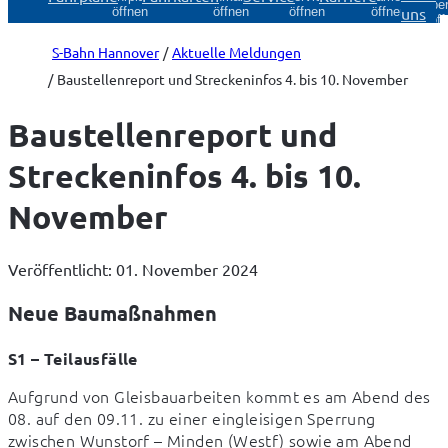
Über
uns
öffnen
öffnen
öffnen
öffnen
öff
S-Bahn Hannover
Aktuelle Meldungen
Baustellenreport und Streckeninfos 4. bis 10. November
Baustellenreport und
Streckeninfos 4. bis 10.
November
Veröffentlicht: 01. November 2024
Neue Baumaßnahmen
S1 – Teilausfälle
Aufgrund von Gleisbauarbeiten kommt es am Abend des 
08. auf den 09.11. zu einer eingleisigen Sperrung 
zwischen Wunstorf – Minden (Westf) sowie am Abend 