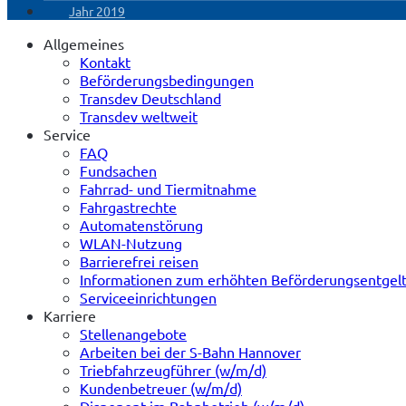
Jahr 2019
Allgemeines
Kontakt
Beförderungsbedingungen
Transdev Deutschland
Transdev weltweit
Service
FAQ
Fundsachen
Fahrrad- und Tiermitnahme
Fahrgastrechte
Automatenstörung
WLAN-Nutzung
Barrierefrei reisen
Informationen zum erhöhten Beförderungsentgel
Serviceeinrichtungen
Karriere
Stellenangebote
Arbeiten bei der S-Bahn Hannover
Triebfahrzeugführer (w/m/d)
Kundenbetreuer (w/m/d)
Disponent im Bahnbetrieb (w/m/d)