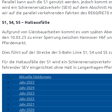
Parallel kann auch die S1 genutzt werden, jedoch kommt es
wird ein Schienenersatzverkehr (SEV) auf dem Abschnitt H
wir auf die parallel verkehrenden Fahrten des RE60/RE70 m
S1, S4, S5 – Haltausfälle
Aufgrund von Gleisbauarbeiten kommt es vom späten Abend 
den 10.03.25 zu einer Sperrung zwischen Hannover Hbf u
Pferdemarkt.
Dies führt auf der Strecke der S-Bahn Linie S1, S4 und S5 z
Für die Haltausfälle der S1 wird ein Schienenersatzverkehr (
fahrender SEV eingerichtet ohne Halt in Langenhagen-Pfe
Aktuelle Meldungen
Jahr 2025
Jahr 2024
Jahr 2023
Jahr 2022
Jahr 2021
Jahr 2020