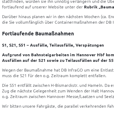
stattfinden, würden sie ihn unnötig verlängern und die Übe
fortlaufend auf unserer Website unter der 
Rubrik „Baum
Darüber hinaus planen wir in den nächsten Wochen (ca. En
die Sie vollumfänglich über Containermaßnahmen der DB I
Fortlaufende Baumaßnahmen
S1, S21, S51 – Ausfälle, Teilausfälle, Verspätungen
Aufgrund von Bahnsteigarbeiten im Hannover Hbf kommt
Ausfällen auf der S21 sowie zu Teilausfällen auf der S5
Wegen der Baumaßnahme hat DB InfraGO um eine Entlastun
muss die S21 für den o.g. Zeitraum komplett entfallen.
Die S51 entfällt zwischen H-Bismarckstr. und Hameln. Da es
Zug die nächste Gelegenheit zum Wenden der Halt Hannove
o.g. Zeitraum zwischen Hannover Messe/Laatzen und Seelz
Wir bitten unsere Fahrgäste, die parallel verkehrenden Fah