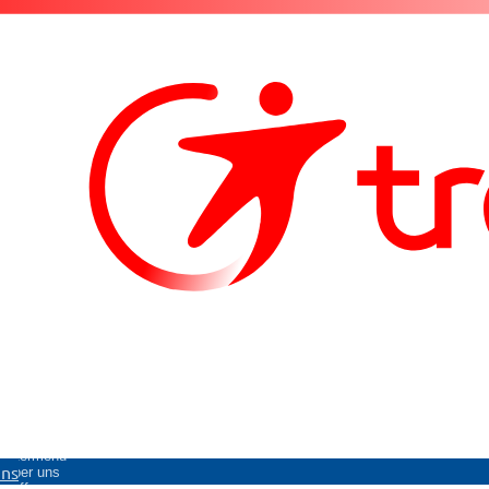
Untermenü
uns
Über uns
öffnen