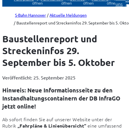
Über
uns
öffnen
öffnen
öffnen
öffnen
öff
S-Bahn Hannover
Aktuelle Meldungen
Baustellenreport und Streckeninfos 29. September bis 5. Okt
Baustellenreport und
Streckeninfos 29.
September bis 5. Oktober
Veröffentlicht: 25. September 2025
Hinweis: Neue Informationsseite zu den
Instandhaltungscontainern der DB InfraGO
jetzt online!
Ab sofort finden Sie auf unserer Website unter der 
Rubrik 
 eine umfassend 
„Fahrpläne & Linienübersicht“