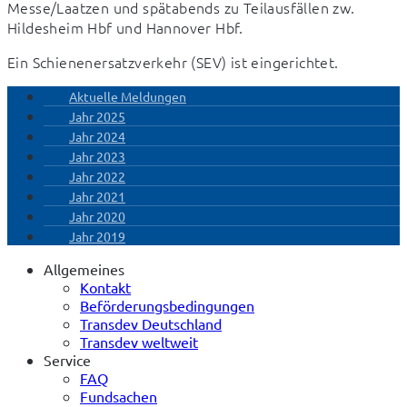
Messe/Laatzen und spätabends zu Teilausfällen zw. 
Hildesheim Hbf und Hannover Hbf.
Ein Schienenersatzverkehr (SEV) ist eingerichtet.
Aktuelle Meldungen
Jahr 2025
Jahr 2024
Jahr 2023
Jahr 2022
Jahr 2021
Jahr 2020
Jahr 2019
Allgemeines
Kontakt
Beförderungsbedingungen
Transdev Deutschland
Transdev weltweit
Service
FAQ
Fundsachen