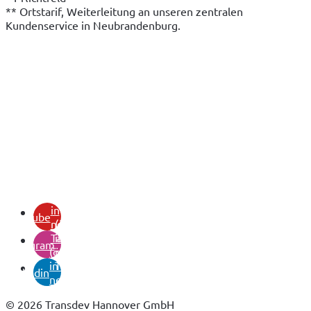
** Ortstarif, Weiterleitung an unseren zentralen 
Kundenservice in Neubrandenburg.
(öffnet
in
youtube
neuem
(öffnet
Tab)
in
instagram
(öffnet
neuem
in
Tab)
linkedin
neuem
Tab)
© 2026 Transdev Hannover GmbH