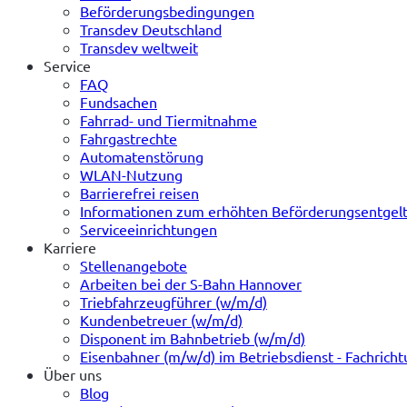
Beförderungsbedingungen
Transdev Deutschland
Transdev weltweit
Service
FAQ
Fundsachen
Fahrrad- und Tiermitnahme
Fahrgastrechte
Automatenstörung
WLAN-Nutzung
Barrierefrei reisen
Informationen zum erhöhten Beförderungsentgel
Serviceeinrichtungen
Karriere
Stellenangebote
Arbeiten bei der S-Bahn Hannover
Triebfahrzeugführer (w/m/d)
Kundenbetreuer (w/m/d)
Disponent im Bahnbetrieb (w/m/d)
Eisenbahner (m/w/d) im Betriebsdienst - Fachrich
Über uns
Blog