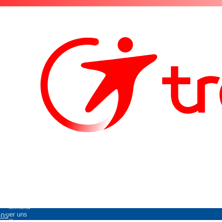
Untermenü
uns
Über uns
öffnen