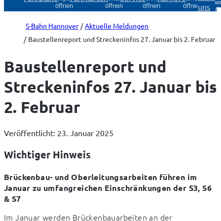
Über
uns
öffnen
öffnen
öffnen
öffnen
öff
S-Bahn Hannover
Aktuelle Meldungen
Baustellenreport und Streckeninfos 27. Januar bis 2. Februar
Baustellenreport und
Streckeninfos 27. Januar bis
2. Februar
Veröffentlicht: 23. Januar 2025
Wichtiger Hinweis
Brückenbau- und Oberleitungsarbeiten führen im 
Januar zu umfangreichen Einschränkungen der S3, S6 
& S7
Im Januar werden Brückenbauarbeiten an der 