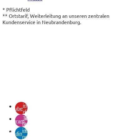
* Pflichtfeld
** Ortstarif, Weiterleitung an unseren zentralen 
Kundenservice in Neubrandenburg.
(öffnet
in
youtube
neuem
(öffnet
Tab)
in
instagram
(öffnet
neuem
in
Tab)
linkedin
neuem