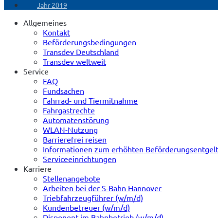
Jahr 2019
Allgemeines
Kontakt
Beförderungsbedingungen
Transdev Deutschland
Transdev weltweit
Service
FAQ
Fundsachen
Fahrrad- und Tiermitnahme
Fahrgastrechte
Automatenstörung
WLAN-Nutzung
Barrierefrei reisen
Informationen zum erhöhten Beförderungsentgel
Serviceeinrichtungen
Karriere
Stellenangebote
Arbeiten bei der S-Bahn Hannover
Triebfahrzeugführer (w/m/d)
Kundenbetreuer (w/m/d)
Disponent im Bahnbetrieb (w/m/d)