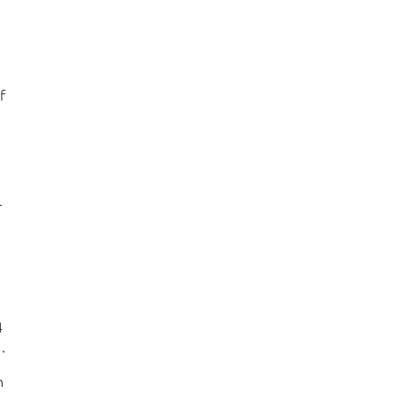
 
-
 
.
 