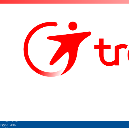
Untermenü
uns
Über uns
öffnen