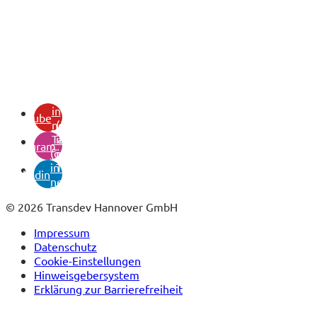
(öffnet
in
youtube
neuem
(öffnet
Tab)
in
instagram
(öffnet
neuem
in
Tab)
linkedin
neuem
Tab)
© 2026 Transdev Hannover GmbH
Impressum
Datenschutz
Cookie-Einstellungen
Hinweisgebersystem
Erklärung zur Barrierefreiheit