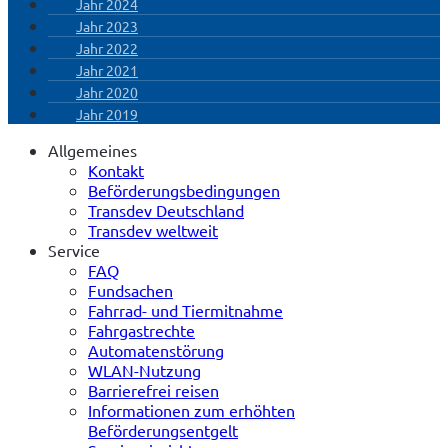
Jahr 2024
Jahr 2023
Jahr 2022
Jahr 2021
Jahr 2020
Jahr 2019
Allgemeines
Kontakt
Beförderungsbedingungen
Transdev Deutschland
Transdev weltweit
Service
FAQ
Fundsachen
Fahrrad- und Tiermitnahme
Fahrgastrechte
Automatenstörung
WLAN-Nutzung
Barrierefrei reisen
Informationen zum erhöhten
Beförderungsentgelt