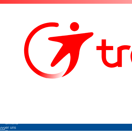
Untermenü
uns
Über uns
öffnen