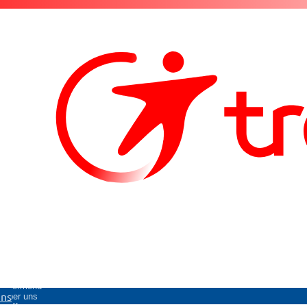
Untermenü
uns
Über uns
öffnen