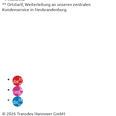
** Ortstarif, Weiterleitung an unseren zentralen 
Kundenservice in Neubrandenburg.
(öffnet
in
youtube
neuem
(öffnet
Tab)
in
instagram
(öffnet
neuem
in
Tab)
linkedin
neuem
Tab)
© 2026 Transdev Hannover GmbH