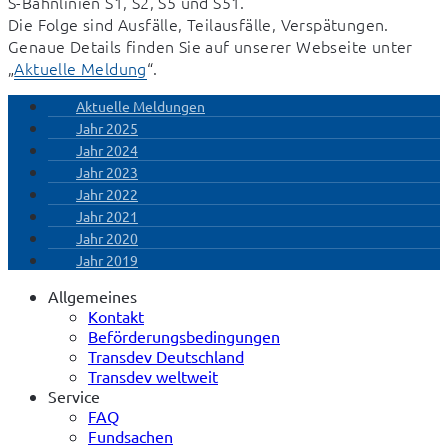
S-Bahnlinien S1, S2, S5 und S51.

Die Folge sind Ausfälle, Teilausfälle, Verspätungen. 
Genaue Details finden Sie auf unserer Webseite unter 
„
Aktuelle Meldung
“.
Aktuelle Meldungen
Jahr 2025
Jahr 2024
Jahr 2023
Jahr 2022
Jahr 2021
Jahr 2020
Jahr 2019
Allgemeines
Kontakt
Beförderungsbedingungen
Transdev Deutschland
Transdev weltweit
Service
FAQ
Fundsachen