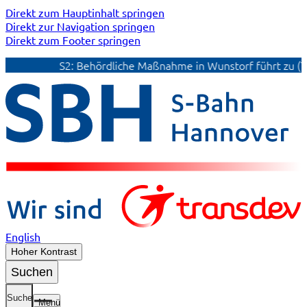
Direkt zum Hauptinhalt springen
Direkt zur Navigation springen
Direkt zum Footer springen
S2: Behördliche Maßnahme in Wunstorf führt zu (Teil
English
Hoher Kontrast
Suchen
Suche
Menü