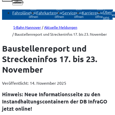
öffnen
Untermenü
Untermenü
Untermenü
Untermenü
Unte
Über
Fahrpläne
Fahrkarten
Service
Karriere
Fahrpläne
Fahrkarten
Service
Karriere
Über
uns
öffnen
öffnen
öffnen
öffnen
öff
S-Bahn Hannover
Aktuelle Meldungen
Baustellenreport und Streckeninfos 17. bis 23. November
Baustellenreport und
Streckeninfos 17. bis 23.
November
Veröffentlicht: 14. November 2025
Hinweis: Neue Informationsseite zu den
Instandhaltungscontainern der DB InfraGO
jetzt online!