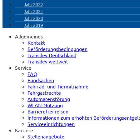
Jahr 2022
Jahr 2021
Jahr 2020
Jahr 2019
Allgemeines
Kontakt
Beförderungsbedingungen
Transdev Deutschland
Transdev weltweit
Service
FAQ
Fundsachen
Fahrrad- und Tiermitnahme
Fahrgastrechte
Automatenstörung
WLAN-Nutzung
Barrierefrei reisen
Informationen zum erhöhten Beförderungsentgel
Serviceeinrichtungen
Karriere
Stellenangebote