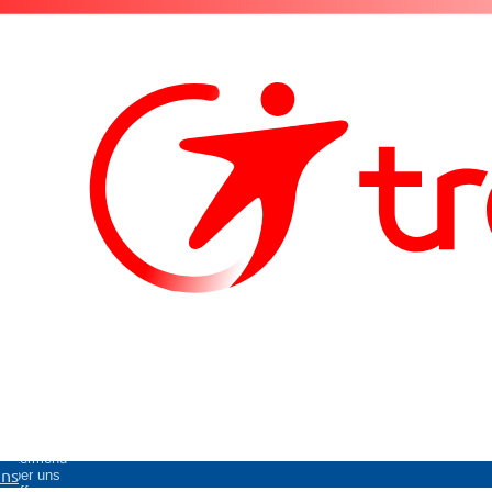
Untermenü
uns
Über uns
öffnen