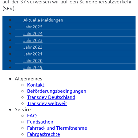
auf der S7 verweisen wir auf den Schienenersatzverkehr 
(SEV).
Aktuelle Meldungen
Jahr 2025
Jahr 2024
Jahr 2023
Jahr 2022
Jahr 2021
Jahr 2020
Jahr 2019
Allgemeines
Kontakt
Beförderungsbedingungen
Transdev Deutschland
Transdev weltweit
Service
FAQ
Fundsachen
Fahrrad- und Tiermitnahme
Fahrgastrechte