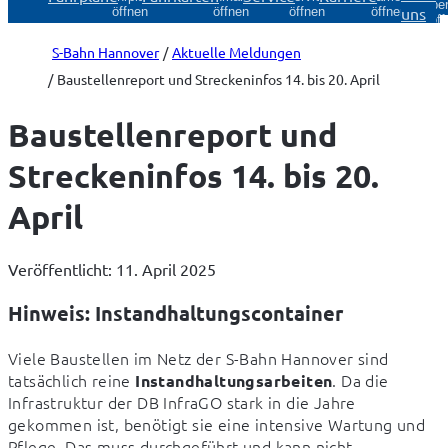
Über
uns
öffnen
öffnen
öffnen
öffnen
öff
S-Bahn Hannover
Aktuelle Meldungen
Baustellenreport und Streckeninfos 14. bis 20. April
Baustellenreport und
Streckeninfos 14. bis 20.
April
Veröffentlicht: 11. April 2025
Hinweis: Instandhaltungscontainer
Viele Baustellen im Netz der S-Bahn Hannover sind 
tatsächlich reine 
. Da die 
Instandhaltungsarbeiten
Infrastruktur der DB InfraGO stark in die Jahre 
gekommen ist, benötigt sie eine intensive Wartung und 
Pflege. Das muss durchgeführt und kann nicht 