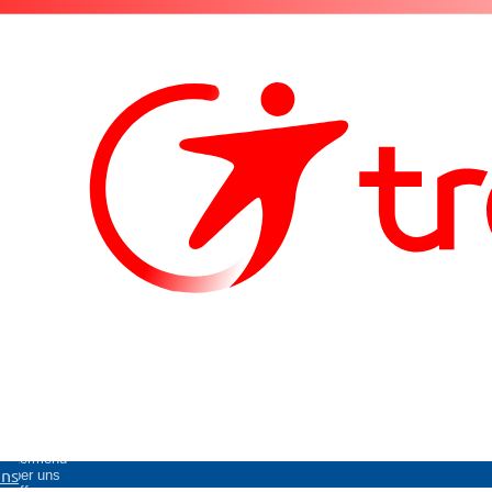
Untermenü
uns
Über uns
öffnen