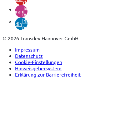
neuem
(öffnet
Tab)
in
instagram
(öffnet
neuem
in
Tab)
linkedin
neuem
Tab)
© 2026 Transdev Hannover GmbH
Impressum
Datenschutz
Cookie-Einstellungen
Hinweisgebersystem
Erklärung zur Barrierefreiheit