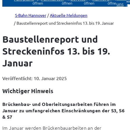
Über
uns
öffnen
öffnen
öffnen
öffnen
öff
S-Bahn Hannover
Aktuelle Meldungen
Baustellenreport und Streckeninfos 13. bis 19. Januar
Baustellenreport und
Streckeninfos 13. bis 19.
Januar
Veröffentlicht: 10. Januar 2025
Wichtiger Hinweis
Brückenbau- und Oberleitungsarbeiten führen im 
Januar zu umfangreichen Einschränkungen der S3, S6 
& S7
Im Januar werden Brückenbauarbeiten an der 