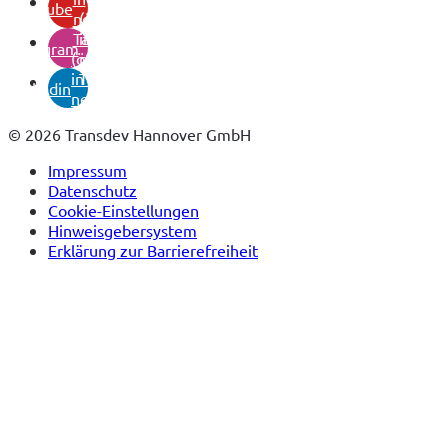
youtube
neuem
(öffnet
Tab)
in
instagram
(öffnet
neuem
in
Tab)
linkedin
neuem
Tab)
© 2026 Transdev Hannover GmbH
Impressum
Datenschutz
Cookie-Einstellungen
Hinweisgebersystem
Erklärung zur Barrierefreiheit