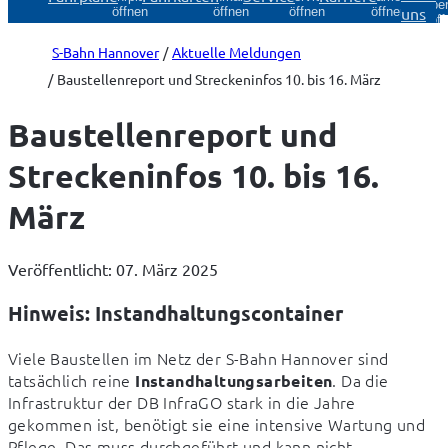
Über
uns
öffnen
öffnen
öffnen
öffnen
öff
S-Bahn Hannover
Aktuelle Meldungen
Baustellenreport und Streckeninfos 10. bis 16. März
Baustellenreport und
Streckeninfos 10. bis 16.
März
Veröffentlicht: 07. März 2025
Hinweis: Instandhaltungscontainer
Viele Baustellen im Netz der S-Bahn Hannover sind 
tatsächlich reine 
. Da die 
Instandhaltungsarbeiten
Infrastruktur der DB InfraGO stark in die Jahre 
gekommen ist, benötigt sie eine intensive Wartung und 
Pflege. Das muss durchgeführt und kann nicht 