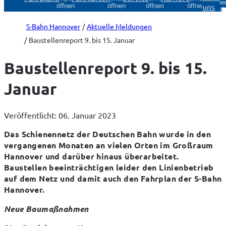
Über
uns
öffnen
öffnen
öffnen
öffnen
öff
S-Bahn Hannover
Aktuelle Meldungen
Baustellenreport 9. bis 15. Januar
Baustellenreport 9. bis 15.
Januar
Veröffentlicht: 06. Januar 2023
Das Schienennetz der Deutschen Bahn wurde in den 
vergangenen Monaten an vielen Orten im Großraum 
Hannover und darüber hinaus überarbeitet. 
Baustellen beeinträchtigen leider den Linienbetrieb 
auf dem Netz und damit auch den Fahrplan der S-Bahn 
Hannover.
Neue Baumaßnahmen