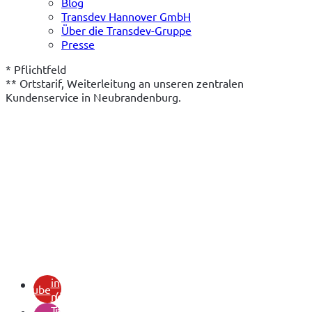
Blog
Transdev Hannover GmbH
Über die Transdev-Gruppe
Presse
* Pflichtfeld
** Ortstarif, Weiterleitung an unseren zentralen 
Kundenservice in Neubrandenburg.
(öffnet
in
youtube
neuem
(öffnet
Tab)
in