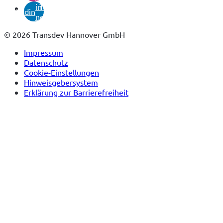
in
Tab)
linkedin
neuem
Tab)
© 2026 Transdev Hannover GmbH
Impressum
Datenschutz
Cookie-Einstellungen
Hinweisgebersystem
Erklärung zur Barrierefreiheit