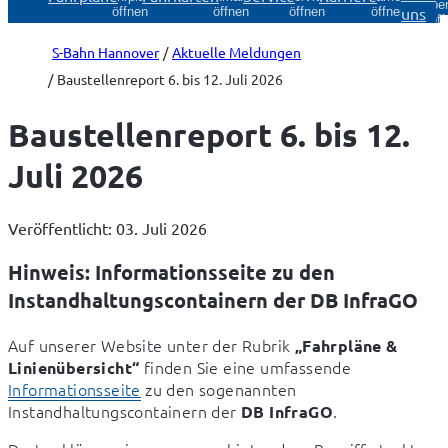
Über
uns
öffnen
öffnen
öffnen
öffnen
öff
S-Bahn Hannover
Aktuelle Meldungen
Baustellenreport 6. bis 12. Juli 2026
Baustellenreport 6. bis 12.
Juli 2026
Veröffentlicht: 03. Juli 2026
Hinweis: Informationsseite zu den
Instandhaltungscontainern der DB InfraGO
Auf unserer Website unter der Rubrik 
„Fahrpläne & 
 finden Sie eine umfassende 
Linienübersicht“
Informationsseite
 zu den sogenannten 
Instandhaltungscontainern der 
.
DB InfraGO