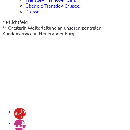
Über die Transdev-Gruppe
Presse
* Pflichtfeld
** Ortstarif, Weiterleitung an unseren zentralen 
Kundenservice in Neubrandenburg.
(öffnet
in
youtube
neuem
(öffnet
Tab)
in
instagram
(öffnet
neuem