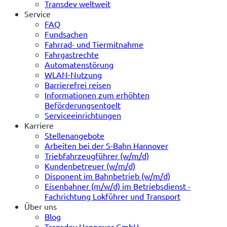
Transdev weltweit
Service
FAQ
Fundsachen
Fahrrad- und Tiermitnahme
Fahrgastrechte
Automatenstörung
WLAN-Nutzung
Barrierefrei reisen
Informationen zum erhöhten
Beförderungsentgelt
Serviceeinrichtungen
Karriere
Stellenangebote
Arbeiten bei der S-Bahn Hannover
Triebfahrzeugführer (w/m/d)
Kundenbetreuer (w/m/d)
Disponent im Bahnbetrieb (w/m/d)
Eisenbahner (m/w/d) im Betriebsdienst -
Fachrichtung Lokführer und Transport
Über uns
Blog
Transdev Hannover GmbH