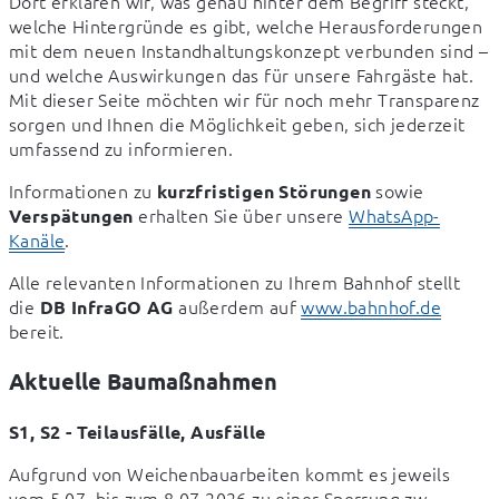
Dort erklären wir, was genau hinter dem Begriff steckt, 
welche Hintergründe es gibt, welche Herausforderungen 
mit dem neuen Instandhaltungskonzept verbunden sind – 
und welche Auswirkungen das für unsere Fahrgäste hat. 
Mit dieser Seite möchten wir für noch mehr Transparenz 
sorgen und Ihnen die Möglichkeit geben, sich jederzeit 
umfassend zu informieren.
Informationen zu 
 sowie 
kurzfristigen Störungen
 erhalten Sie über unsere 
WhatsApp-
Verspätungen
Kanäle
.
Alle relevanten Informationen zu Ihrem Bahnhof stellt 
die 
 außerdem auf 
www.bahnhof.de
DB InfraGO AG
bereit.
Aktuelle Baumaßnahmen
S1, S2 - Teilausfälle, Ausfälle
Aufgrund von Weichenbauarbeiten kommt es jeweils 
vom 5.07. bis zum 8.07.2026 zu einer Sperrung zw. 