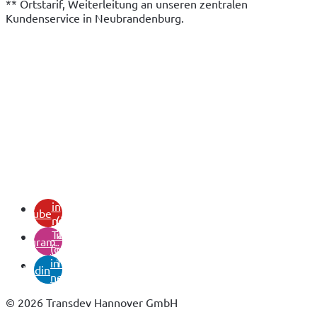
** Ortstarif, Weiterleitung an unseren zentralen 
Kundenservice in Neubrandenburg.
(öffnet
in
youtube
neuem
(öffnet
Tab)
in
instagram
(öffnet
neuem
in
Tab)
linkedin
neuem
Tab)
© 2026 Transdev Hannover GmbH