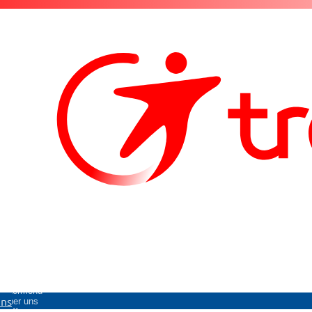
Untermenü
uns
Über uns
öffnen