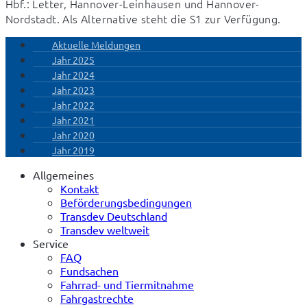
Hbf.: Letter, Hannover-Leinhausen und Hannover-
Nordstadt. Als Alternative steht die S1 zur Verfügung.
Aktuelle Meldungen
Jahr 2025
Jahr 2024
Jahr 2023
Jahr 2022
Jahr 2021
Jahr 2020
Jahr 2019
Allgemeines
Kontakt
Beförderungsbedingungen
Transdev Deutschland
Transdev weltweit
Service
FAQ
Fundsachen
Fahrrad- und Tiermitnahme
Fahrgastrechte