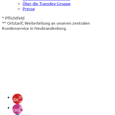
Über die Transdev-Gruppe
Presse
* Pflichtfeld
** Ortstarif, Weiterleitung an unseren zentralen 
Kundenservice in Neubrandenburg.
(öffnet
in
youtube
neuem
(öffnet
Tab)
in
instagram
(öffnet
neuem