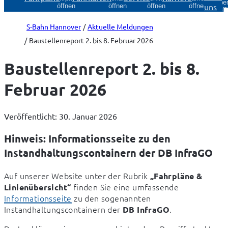
Über
uns
öffnen
öffnen
öffnen
öffnen
öff
S-Bahn Hannover
Aktuelle Meldungen
Baustellenreport 2. bis 8. Februar 2026
Baustellenreport 2. bis 8.
Februar 2026
Veröffentlicht: 30. Januar 2026
Hinweis: Informationsseite zu den
Instandhaltungscontainern der DB InfraGO
Auf unserer Website unter der Rubrik 
„Fahrpläne & 
 finden Sie eine umfassende 
Linienübersicht“
Informationsseite
 zu den sogenannten 
Instandhaltungscontainern der 
.
DB InfraGO