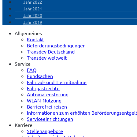
Jahr 2022
Jahr 2021
Jahr 2020
Jahr 2019
Allgemeines
Kontakt
Beförderungsbedingungen
Transdev Deutschland
Transdev weltweit
Service
FAQ
Fundsachen
Fahrrad- und Tiermitnahme
Fahrgastrechte
Automatenstörung
WLAN-Nutzung
Barrierefrei reisen
Informationen zum erhöhten Beförderungsentgel
Serviceeinrichtungen
Karriere
Stellenangebote
Arbeiten bei der S-Bahn Hannover