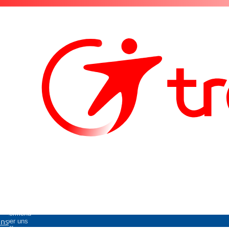
Untermenü
uns
Über uns
öffnen