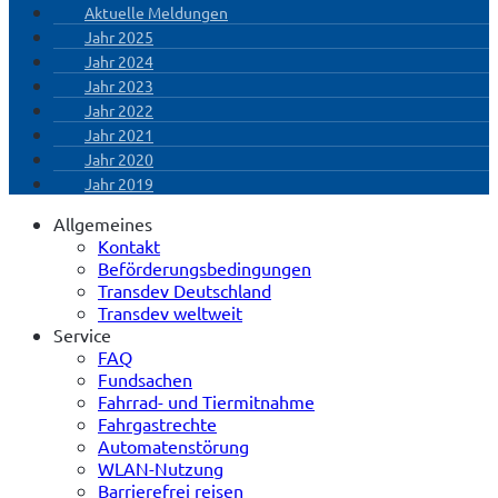
Aktuelle Meldungen
Jahr 2025
Jahr 2024
Jahr 2023
Jahr 2022
Jahr 2021
Jahr 2020
Jahr 2019
Allgemeines
Kontakt
Beförderungsbedingungen
Transdev Deutschland
Transdev weltweit
Service
FAQ
Fundsachen
Fahrrad- und Tiermitnahme
Fahrgastrechte
Automatenstörung
WLAN-Nutzung
Barrierefrei reisen