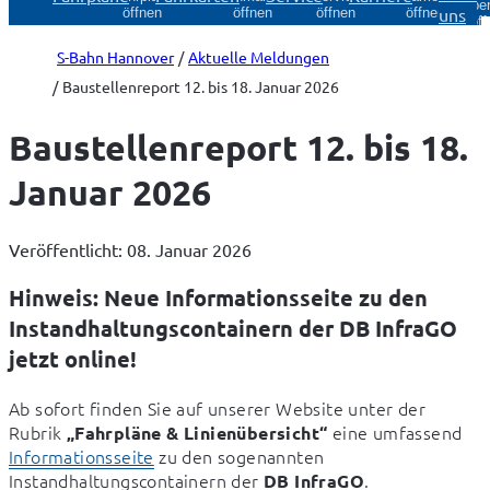
Über
uns
öffnen
öffnen
öffnen
öffnen
öff
S-Bahn Hannover
Aktuelle Meldungen
Baustellenreport 12. bis 18. Januar 2026
Baustellenreport 12. bis 18.
Januar 2026
Veröffentlicht: 08. Januar 2026
Hinweis: Neue Informationsseite zu den
Instandhaltungscontainern der DB InfraGO
jetzt online!
Ab sofort finden Sie auf unserer Website unter der 
Rubrik 
 eine umfassend 
„Fahrpläne & Linienübersicht“
Informationsseite
 zu den sogenannten 
Instandhaltungscontainern der 
.
DB InfraGO