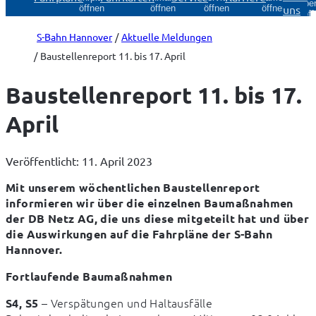
Über
uns
öffnen
öffnen
öffnen
öffnen
öff
S-Bahn Hannover
Aktuelle Meldungen
Baustellenreport 11. bis 17. April
Baustellenreport 11. bis 17.
April
Veröffentlicht: 11. April 2023
Mit unserem wöchentlichen Baustellenreport 
informieren wir über die einzelnen Baumaßnahmen 
der DB Netz AG, die uns diese mitgeteilt hat und über 
die Auswirkungen auf die Fahrpläne der S-Bahn 
Hannover.
Fortlaufende Baumaßnahmen
 – Verspätungen und Haltausfälle

S4, S5