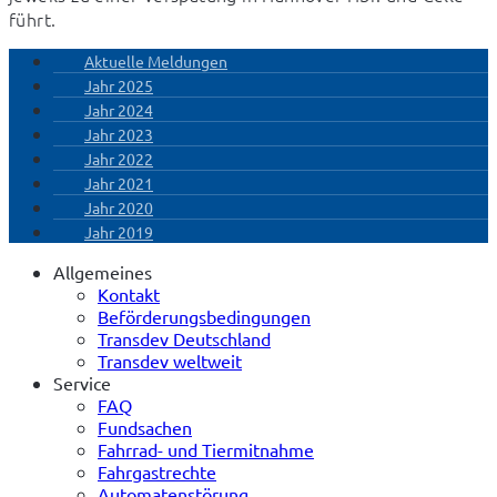
führt.
Aktuelle Meldungen
Jahr 2025
Jahr 2024
Jahr 2023
Jahr 2022
Jahr 2021
Jahr 2020
Jahr 2019
Allgemeines
Kontakt
Beförderungsbedingungen
Transdev Deutschland
Transdev weltweit
Service
FAQ
Fundsachen
Fahrrad- und Tiermitnahme
Fahrgastrechte
Automatenstörung