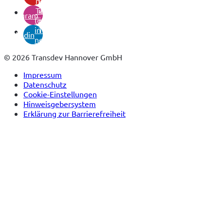
neuem
(öffnet
Tab)
in
instagram
(öffnet
neuem
in
Tab)
linkedin
neuem
Tab)
© 2026 Transdev Hannover GmbH
Impressum
Datenschutz
Cookie-Einstellungen
Hinweisgebersystem
Erklärung zur Barrierefreiheit