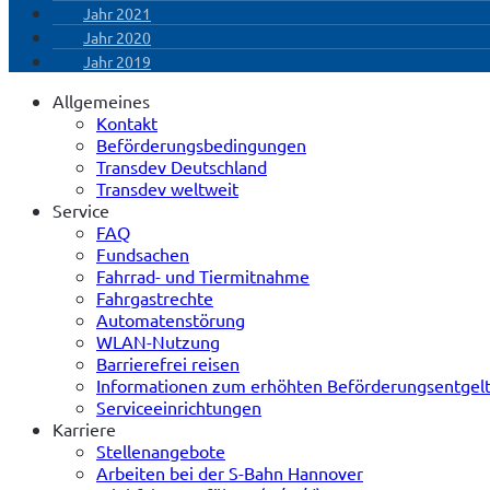
Jahr 2021
Jahr 2020
Jahr 2019
Allgemeines
Kontakt
Beförderungsbedingungen
Transdev Deutschland
Transdev weltweit
Service
FAQ
Fundsachen
Fahrrad- und Tiermitnahme
Fahrgastrechte
Automatenstörung
WLAN-Nutzung
Barrierefrei reisen
Informationen zum erhöhten Beförderungsentgel
Serviceeinrichtungen
Karriere
Stellenangebote
Arbeiten bei der S-Bahn Hannover