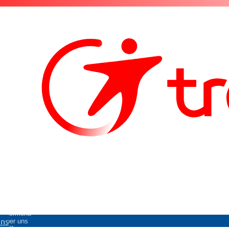
Untermenü
uns
Über uns
öffnen