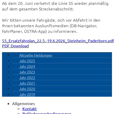
Ab dem 20. Juni verkehrt die Linie S5 wieder planmäßig 
auf dem gesamten Streckenabschnitt.

Wir bitten unsere Fahrgäste, sich vor Abfahrt in den 
Ihnen bekannten Auskunftsmedien (DB-Navigator, 
FahrPlaner, ÜSTRA-App) zu informieren.
S5_Ersatzfahrplan_22.5.-19.6.2026_Steinheim_Paderborn.pdf
PDF Download
Aktuelle Meldungen
Jahr 2025
Jahr 2024
Jahr 2023
Jahr 2022
Jahr 2021
Jahr 2020
Jahr 2019
Allgemeines
Kontakt
Beförderungsbedingungen