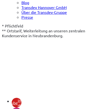
Blog
Transdev Hannover GmbH
Über die Transdev-Gruppe
Presse
* Pflichtfeld
** Ortstarif, Weiterleitung an unseren zentralen 
Kundenservice in Neubrandenburg.
(öffnet
in
youtube
neuem
(öffnet