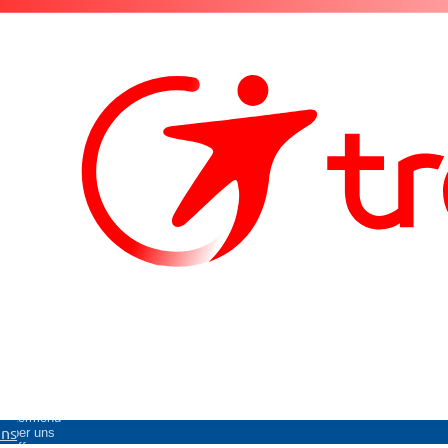
Untermenü
uns
Über uns
öffnen