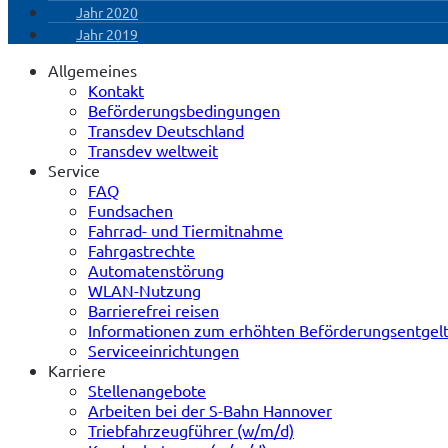
Jahr 2020
Jahr 2019
Allgemeines
Kontakt
Beförderungsbedingungen
Transdev Deutschland
Transdev weltweit
Service
FAQ
Fundsachen
Fahrrad- und Tiermitnahme
Fahrgastrechte
Automatenstörung
WLAN-Nutzung
Barrierefrei reisen
Informationen zum erhöhten Beförderungsentgel
Serviceeinrichtungen
Karriere
Stellenangebote
Arbeiten bei der S-Bahn Hannover
Triebfahrzeugführer (w/m/d)