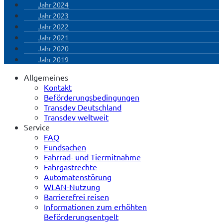
Jahr 2024
Jahr 2023
Jahr 2022
Jahr 2021
Jahr 2020
Jahr 2019
Allgemeines
Kontakt
Beförderungsbedingungen
Transdev Deutschland
Transdev weltweit
Service
FAQ
Fundsachen
Fahrrad- und Tiermitnahme
Fahrgastrechte
Automatenstörung
WLAN-Nutzung
Barrierefrei reisen
Informationen zum erhöhten
Beförderungsentgelt