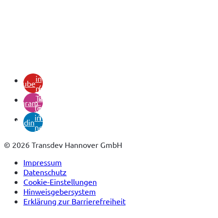
(öffnet
in
youtube
neuem
(öffnet
Tab)
in
instagram
(öffnet
neuem
in
Tab)
linkedin
neuem
Tab)
© 2026 Transdev Hannover GmbH
Impressum
Datenschutz
Cookie-Einstellungen
Hinweisgebersystem
Erklärung zur Barrierefreiheit