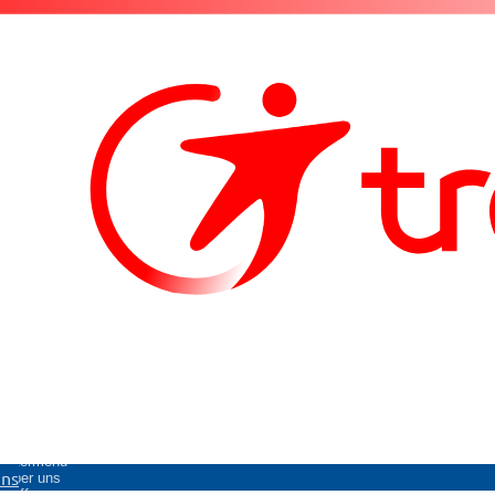
Untermenü
uns
Über uns
öffnen