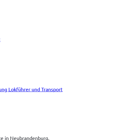
t
tung Lokführer und Transport
ice in Neubrandenburg.