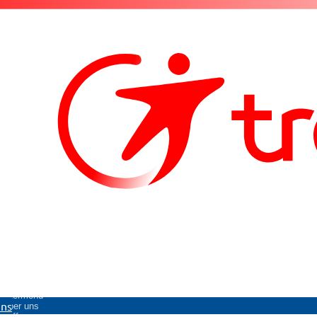
Untermenü
uns
Über uns
öffnen