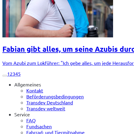
Fabian gibt alles, um seine Azubis dur
Vom Azubi zum Lokführer: "Ich gebe alles, um jede Herausfo
1
2
3
4
5
Allgemeines
Kontakt
Beförderungsbedingungen
Transdev Deutschland
Transdev weltweit
Service
FAQ
Fundsachen
Fahrrad- und Tiermitnahme