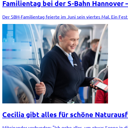
Familientag bei der S-Bahn Hannover 
Der SBH-Familientag feierte im Juni sein viertes Mal. Ein Fe
Cecilia gibt alles für schöne Naturaus
Miteinander verbunden: "Ich gebe alles, um etwas Sonne in di