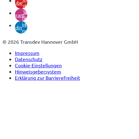
youtube
neuem
(öffnet
Tab)
in
instagram
(öffnet
neuem
in
Tab)
linkedin
neuem
Tab)
© 2026 Transdev Hannover GmbH
Impressum
Datenschutz
Cookie-Einstellungen
Hinweisgebersystem
Erklärung zur Barrierefreiheit