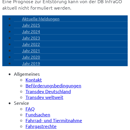
Eine Prognose zur Entstörung kann von der DB InfraGO 
aktuell nicht formuliert werden.
Aktuelle Meldungen
Jahr 2025
Jahr 2024
Jahr 2023
Jahr 2022
Jahr 2021
Jahr 2020
Jahr 2019
Allgemeines
Kontakt
Beförderungsbedingungen
Transdev Deutschland
Transdev weltweit
Service
FAQ
Fundsachen
Fahrrad- und Tiermitnahme
Fahrgastrechte