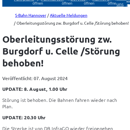
Über
uns
öffnen
öffnen
öffnen
öffnen
öff
S-Bahn Hannover
Aktuelle Meldungen
Oberleitungsstörung zw. Burgdorf u. Celle /Störung behoben!
Oberleitungsstörung zw.
Burgdorf u. Celle /Störung
behoben!
Veröffentlicht: 07. August 2024
UPDATE: 8. August, 1.00 Uhr
Störung ist behoben. Die Bahnen fahren wieder nach 
Plan.
UPDATE: 20.30 Uhr
Die Strecke ist von DB InfraGO wieder freigegeben 